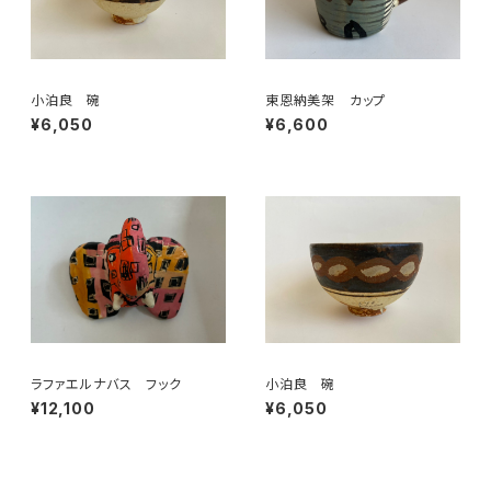
小泊良 碗
東恩納美架 カップ
¥6,050
¥6,600
ラファエルナバス フック
小泊良 碗
¥12,100
¥6,050