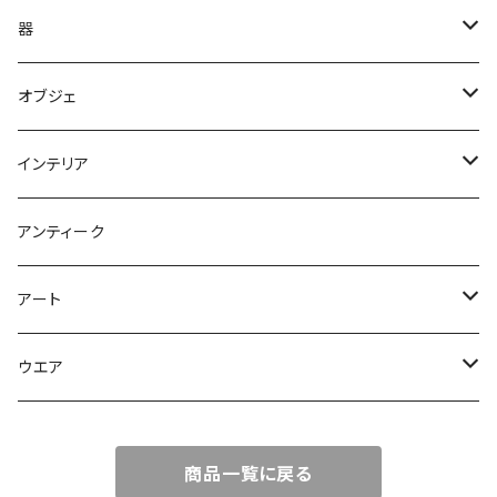
器
やきもの
オブジェ
ガラス
オブジェ
インテリア
木
アクセサリー
ライト 照明
アンティーク
鉢
鉢
花器
アート
皿
皿
彫刻
ウエア
カップ
カップ
Tシャツ
商品一覧に戻る