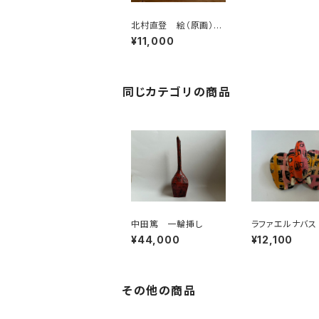
北村直登 絵（原画）北
村
¥11,000
同じカテゴリの商品
中田篤 一輪挿し
ラファエルナバス
ク
¥44,000
¥12,100
その他の商品