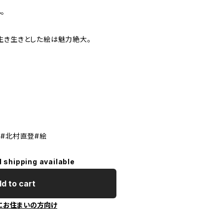
。
生き生きとした絵は魅力絶大。
テン#北村直登#絵
l shipping available
d to cart
にお住まいの方向け