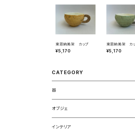
東恩納美架 カップ
東恩納美架 カ
¥5,170
¥5,170
CATEGORY
器
やきもの
オブジェ
ガラス
オブジェ
インテリア