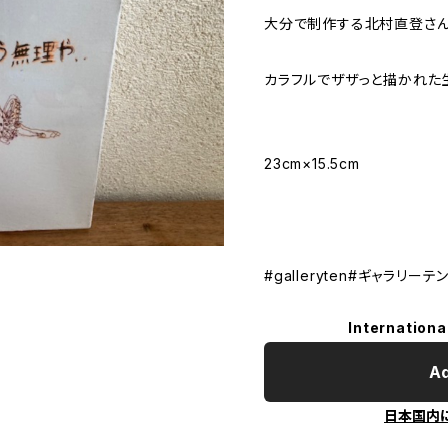
大分で制作する北村直登さん
カラフルでザザっと描かれた
23cm×15.5cm
#galleryten#ギャラリー
Internationa
Ad
日本国内