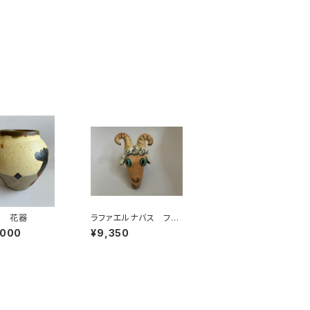
良 花器
ラファエルナバス フッ
ク
,000
¥9,350