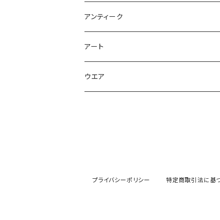
木
アクセサリー
ライト 照明
アンティーク
鉢
鉢
花器
アート
皿
皿
彫刻
ウエア
カップ
カップ
Tシャツ
グラス
花器
花器
プライバシーポリシー
特定商取引法に基
漆