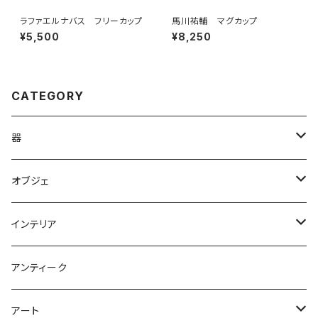
ラファエルナバス フリーカップ
馬川祐輔 マグカップ
¥5,500
¥8,250
CATEGORY
器
やきもの
オブジェ
ガラス
オブジェ
インテリア
木
アクセサリー
ライト 照明
アンティーク
鉢
鉢
花器
アート