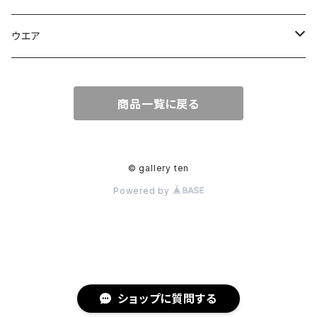
皿
皿
彫刻
ウエア
カップ
カップ
Tシャツ
商品一覧に戻る
グラス
花器
花器
© gallery ten
Powered by
漆
片口
急須、ポット
ショップに質問する