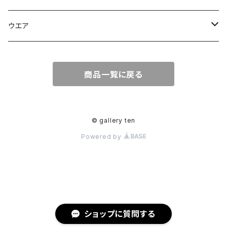
皿
皿
彫刻
ウエア
カップ
カップ
Tシャツ
商品一覧に戻る
グラス
花器
花器
© gallery ten
Powered by
漆
片口
急須、ポット
ショップに質問する