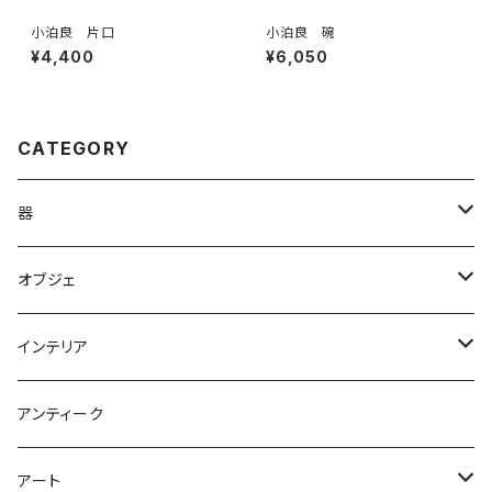
小泊良 片口
小泊良 碗
¥4,400
¥6,050
CATEGORY
器
やきもの
オブジェ
ガラス
オブジェ
インテリア
木
アクセサリー
ライト 照明
アンティーク
鉢
鉢
花器
アート