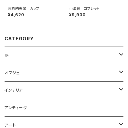
東恩納美架 カップ
小泊良 ゴブレット
¥4,620
¥9,900
CATEGORY
器
やきもの
オブジェ
ガラス
オブジェ
インテリア
木
アクセサリー
ライト 照明
アンティーク
鉢
鉢
花器
アート