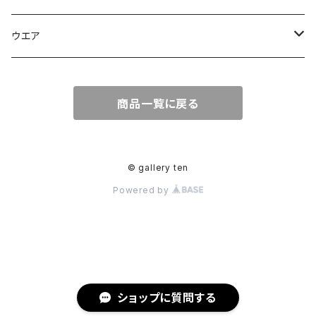
皿
皿
彫刻
ウエア
カップ
カップ
Tシャツ
商品一覧に戻る
グラス
花器
花器
© gallery ten
Powered by
漆
片口
急須、ポット
ショップに質問する