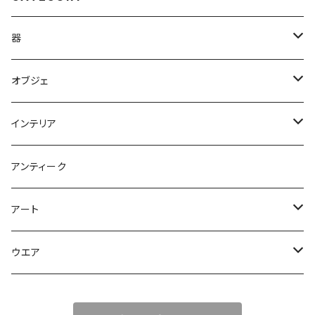
器
やきもの
オブジェ
ガラス
オブジェ
インテリア
木
アクセサリー
ライト 照明
アンティーク
鉢
鉢
花器
アート
皿
皿
彫刻
ウエア
カップ
カップ
Tシャツ