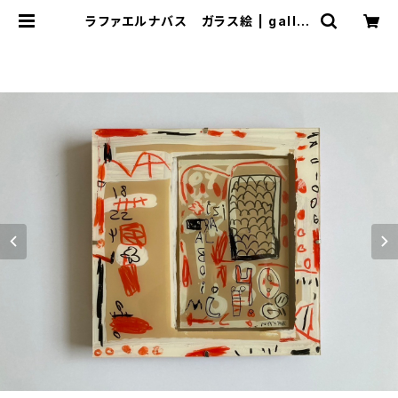
ラファエルナバス ガラス絵 | galler
y ten